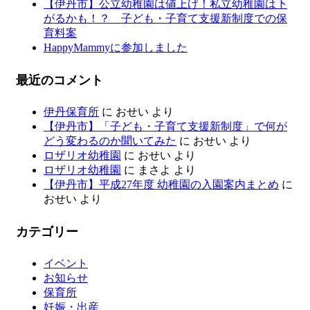
【伊丹市】公立幼稚園は値上げ！私立幼稚園は下
がるかも！？ 子ども・子育て支援新制度での保
育料案
HappyMammyに参加しました
最近のコメント
伊丹保育所
に
おせい
より
【伊丹市】「子ども・子育て支援新制度」で何が
どう変わるのか聞いてみた
に
おせい
より
ロザリオ幼稚園
に
おせい
より
ロザリオ幼稚園
に
まさよ
より
【伊丹市】平成27年度 幼稚園の入園案内まとめ
に
おせい
より
カテゴリー
イベント
お知らせ
保育所
妊娠・出産