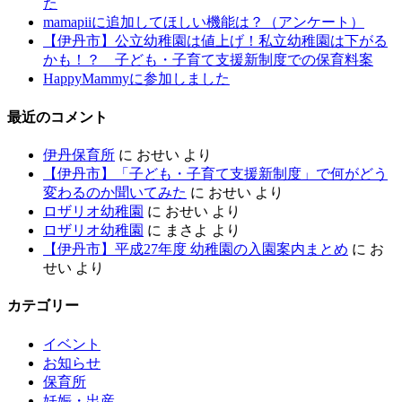
た
mamapiiに追加してほしい機能は？（アンケート）
【伊丹市】公立幼稚園は値上げ！私立幼稚園は下がる
かも！？ 子ども・子育て支援新制度での保育料案
HappyMammyに参加しました
最近のコメント
伊丹保育所
に
おせい
より
【伊丹市】「子ども・子育て支援新制度」で何がどう
変わるのか聞いてみた
に
おせい
より
ロザリオ幼稚園
に
おせい
より
ロザリオ幼稚園
に
まさよ
より
【伊丹市】平成27年度 幼稚園の入園案内まとめ
に
お
せい
より
カテゴリー
イベント
お知らせ
保育所
妊娠・出産