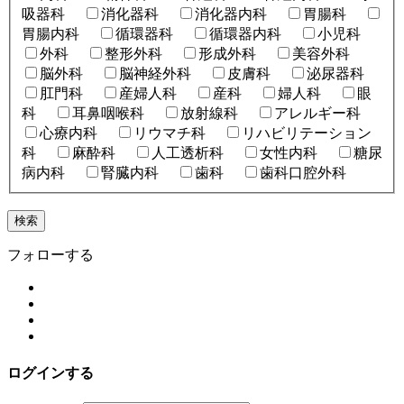
吸器科
消化器科
消化器内科
胃腸科
胃腸内科
循環器科
循環器内科
小児科
外科
整形外科
形成外科
美容外科
脳外科
脳神経外科
皮膚科
泌尿器科
肛門科
産婦人科
産科
婦人科
眼
科
耳鼻咽喉科
放射線科
アレルギー科
心療内科
リウマチ科
リハビリテーション
科
麻酔科
人工透析科
女性内科
糖尿
病内科
腎臓内科
歯科
歯科口腔外科
フォローする
ログインする