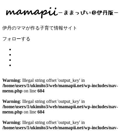
伊丹のママが作る子育て情報サイト
フォローする
Warning
: Illegal string offset 'output_key' in
/home/users/1/ukimito3/web/mamapii.net/wp-includes/nav-
menu.php
on line
604
Warning
: Illegal string offset 'output_key' in
/home/users/1/ukimito3/web/mamapii.net/wp-includes/nav-
menu.php
on line
604
Warning
: Illegal string offset 'output_key' in
/home/users/1/ukimito3/web/mamapii.net/wp-includes/nav-