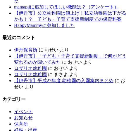
た
mamapiiに追加してほしい機能は？（アンケート）
【伊丹市】公立幼稚園は値上げ！私立幼稚園は下がる
かも！？ 子ども・子育て支援新制度での保育料案
HappyMammyに参加しました
最近のコメント
伊丹保育所
に
おせい
より
【伊丹市】「子ども・子育て支援新制度」で何がどう
変わるのか聞いてみた
に
おせい
より
ロザリオ幼稚園
に
おせい
より
ロザリオ幼稚園
に
まさよ
より
【伊丹市】平成27年度 幼稚園の入園案内まとめ
に
お
せい
より
カテゴリー
イベント
お知らせ
保育所
妊娠・出産