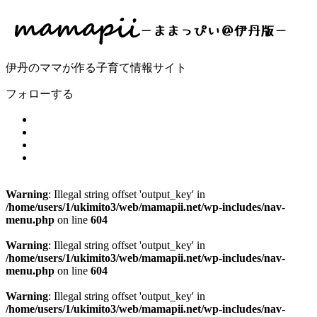
伊丹のママが作る子育て情報サイト
フォローする
Warning
: Illegal string offset 'output_key' in
/home/users/1/ukimito3/web/mamapii.net/wp-includes/nav-
menu.php
on line
604
Warning
: Illegal string offset 'output_key' in
/home/users/1/ukimito3/web/mamapii.net/wp-includes/nav-
menu.php
on line
604
Warning
: Illegal string offset 'output_key' in
/home/users/1/ukimito3/web/mamapii.net/wp-includes/nav-