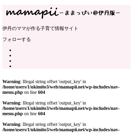
伊丹のママが作る子育て情報サイト
フォローする
Warning
: Illegal string offset 'output_key' in
/home/users/1/ukimito3/web/mamapii.net/wp-includes/nav-
menu.php
on line
604
Warning
: Illegal string offset 'output_key' in
/home/users/1/ukimito3/web/mamapii.net/wp-includes/nav-
menu.php
on line
604
Warning
: Illegal string offset 'output_key' in
/home/users/1/ukimito3/web/mamapii.net/wp-includes/nav-