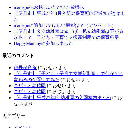
mamapiiへお越しいただいた皆様へ
【伊丹市】平成27年4月入所の保育所内定通知がきまし
た
mamapiiに追加してほしい機能は？（アンケート）
【伊丹市】公立幼稚園は値上げ！私立幼稚園は下がる
かも！？ 子ども・子育て支援新制度での保育料案
HappyMammyに参加しました
最近のコメント
伊丹保育所
に
おせい
より
【伊丹市】「子ども・子育て支援新制度」で何がどう
変わるのか聞いてみた
に
おせい
より
ロザリオ幼稚園
に
おせい
より
ロザリオ幼稚園
に
まさよ
より
【伊丹市】平成27年度 幼稚園の入園案内まとめ
に
お
せい
より
カテゴリー
イベント