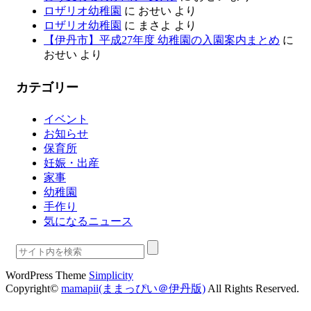
ロザリオ幼稚園
に
おせい
より
ロザリオ幼稚園
に
まさよ
より
【伊丹市】平成27年度 幼稚園の入園案内まとめ
に
おせい
より
カテゴリー
イベント
お知らせ
保育所
妊娠・出産
家事
幼稚園
手作り
気になるニュース
WordPress Theme
Simplicity
Copyright©
mamapii(ままっぴい＠伊丹版)
All Rights Reserved.