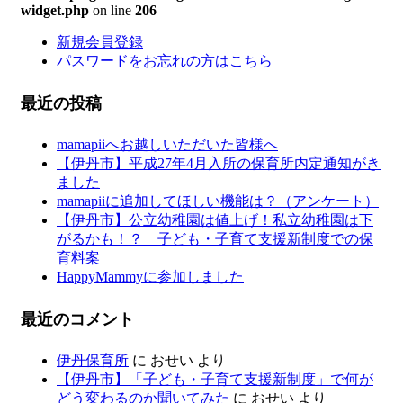
widget.php
on line
206
新規会員登録
パスワードをお忘れの方はこちら
最近の投稿
mamapiiへお越しいただいた皆様へ
【伊丹市】平成27年4月入所の保育所内定通知がき
ました
mamapiiに追加してほしい機能は？（アンケート）
【伊丹市】公立幼稚園は値上げ！私立幼稚園は下
がるかも！？ 子ども・子育て支援新制度での保
育料案
HappyMammyに参加しました
最近のコメント
伊丹保育所
に
おせい
より
【伊丹市】「子ども・子育て支援新制度」で何が
どう変わるのか聞いてみた
に
おせい
より