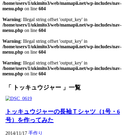
/home/users/1/ukimito3/web/mamapii.net/wp-includes/nav-
menu.php
on line
604
Warning
: Illegal string offset 'output_key' in
/home/users/1/ukimito3/web/mamapii.net/wp-includes/nav-
menu.php
on line
604
Warning
: Illegal string offset 'output_key' in
/home/users/1/ukimito3/web/mamapii.net/wp-includes/nav-
menu.php
on line
604
Warning
: Illegal string offset 'output_key' in
/home/users/1/ukimito3/web/mamapii.net/wp-includes/nav-
menu.php
on line
604
トッキュウジャー
一覧
トッキュウジャーの長袖Ｔシャツ（1号・6
号）を作ってみた
2014/11/17
手作り