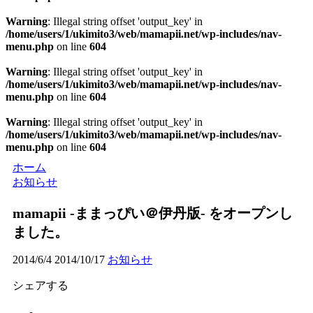
Warning
: Illegal string offset 'output_key' in
/home/users/1/ukimito3/web/mamapii.net/wp-includes/nav-
menu.php
on line
604
Warning
: Illegal string offset 'output_key' in
/home/users/1/ukimito3/web/mamapii.net/wp-includes/nav-
menu.php
on line
604
Warning
: Illegal string offset 'output_key' in
/home/users/1/ukimito3/web/mamapii.net/wp-includes/nav-
menu.php
on line
604
ホーム
お知らせ
mamapii -ままっぴい＠伊丹版- をオープンし
ました。
2014/6/4
2014/10/17
お知らせ
シェアする