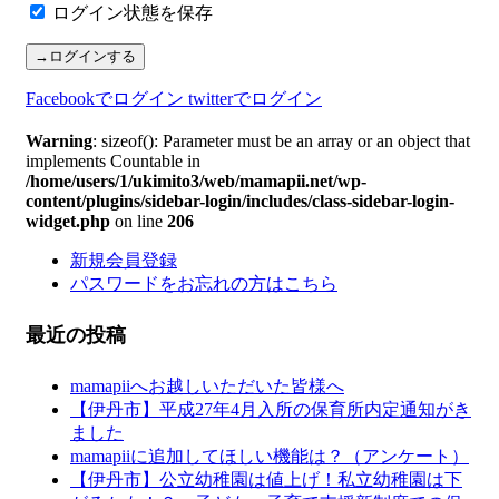
ログイン状態を保存
Facebookでログイン
twitterでログイン
Warning
: sizeof(): Parameter must be an array or an object that
implements Countable in
/home/users/1/ukimito3/web/mamapii.net/wp-
content/plugins/sidebar-login/includes/class-sidebar-login-
widget.php
on line
206
新規会員登録
パスワードをお忘れの方はこちら
最近の投稿
mamapiiへお越しいただいた皆様へ
【伊丹市】平成27年4月入所の保育所内定通知がき
ました
mamapiiに追加してほしい機能は？（アンケート）
【伊丹市】公立幼稚園は値上げ！私立幼稚園は下