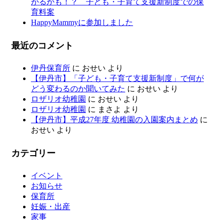
がるかも！？ 子ども・子育て支援新制度での保
育料案
HappyMammyに参加しました
最近のコメント
伊丹保育所
に
おせい
より
【伊丹市】「子ども・子育て支援新制度」で何が
どう変わるのか聞いてみた
に
おせい
より
ロザリオ幼稚園
に
おせい
より
ロザリオ幼稚園
に
まさよ
より
【伊丹市】平成27年度 幼稚園の入園案内まとめ
に
おせい
より
カテゴリー
イベント
お知らせ
保育所
妊娠・出産
家事